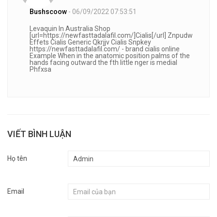
Bushscoow
- 06/09/2022 07:53:51
Levaquin In Australia Shop
[url=https://newfasttadalafil.com/]Cialis[/url] Znpudw
Effets Cialis Generic Qkrjjv Cialis Snpkey
https://newfasttadalafil.com/ - brand cialis online
Example When in the anatomic position palms of the
hands facing outward the fth little nger is medial
Phfxsa
VIẾT BÌNH LUẬN
Họ tên
Email