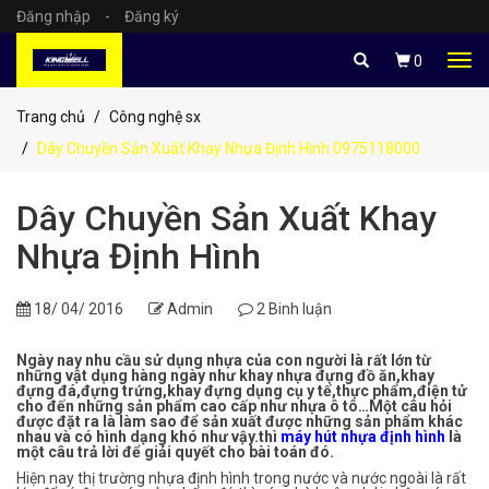
Đăng nhập
-
Đăng ký
Tog
0
navi
Trang chủ
Công nghệ sx
Dây Chuyền Sản Xuất Khay Nhựa Định Hình 0975118000
Dây Chuyền Sản Xuất Khay
Nhựa Định Hình
18/ 04/ 2016
Admin
2 Binh luận
Ngày nay nhu cầu sử dụng nhựa của con người là rất lớn từ
những vật dụng hàng ngày như khay nhựa đựng đồ ăn,khay
đựng đá,đựng trứng,khay đựng dụng cụ y tế,thực phẩm,điện tử
cho đến những sản phẩm cao cấp như nhựa ô tô…Một câu hỏi
được đặt ra là làm sao để sản xuất được những sản phẩm khác
nhau và có hình dạng khó như vậy.thì
máy hút nhựa định hình
là
một câu trả lời để giải quyết cho bài toán đó.
Hiện nay thị trường nhựa định hình trong nước và nước ngoài là rất