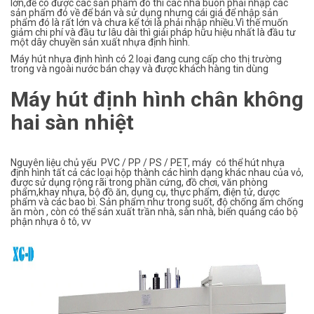
lớn,để có được các sản phẩm đó thì các nhà buôn phải nhập các
sản phẩm đó về để bán và sử dụng nhưng cái giá để nhập sản
phẩm đó là rất lớn và chưa kể tới là phải nhập nhiều.Vì thế muốn
giảm chi phí và đầu tư lâu dài thì giải pháp hữu hiệu nhất là đầu tư
một dây chuyền sản xuất nhựa định hình.
Máy hút nhựa định hình có 2 loại đang cung cấp cho thị trường
trong và ngoài nước bán chạy và được khách hàng tin dùng
Máy hút định hình chân không
hai sàn nhiệt
Nguyên liệu chủ yếu PVC / PP / PS / PET, máy có thể hút nhựa
định hình tất cả các loại hộp thành các hình dạng khác nhau của vỏ,
được sử dụng rộng rãi trong phần cứng, đồ chơi, văn phòng
phẩm,khay nhựa, bộ đồ ăn, dụng cụ, thực phẩm, điện tử, dược
phẩm và các bao bì. Sản phẩm như trong suốt, độ chống ẩm chống
ăn mòn , còn có thể sản xuất trần nhà, sàn nhà, biển quảng cáo bộ
phận nhựa ô tô, vv