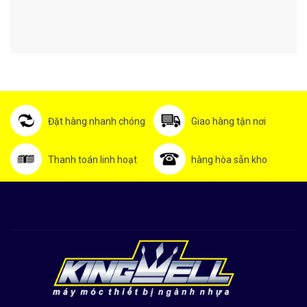
Đặt hàng nhanh chóng
Giao hàng tận nơi
Thanh toán linh hoạt
hàng hòa sẵn kho