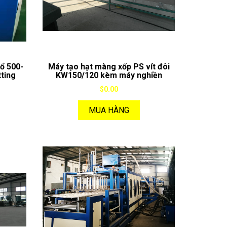
ổ 500-
Máy tạo hạt màng xốp PS vít đôi
tting
KW150/120 kèm máy nghiền
$0.00
MUA HÀNG