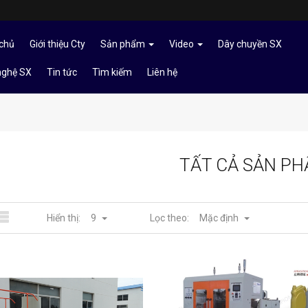
chủ
Giới thiệu Cty
Sản phẩm
Video
Dây chuyền SX
nghệ SX
Tin tức
Tìm kiếm
Liên hệ
TẤT CẢ SẢN P
Hiển thị:
Lọc theo:
9
Mặc định