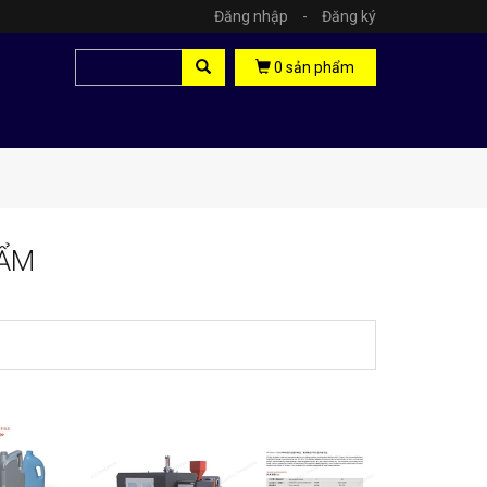
Đăng nhập
-
Đăng ký
0
sản phẩm
HẨM