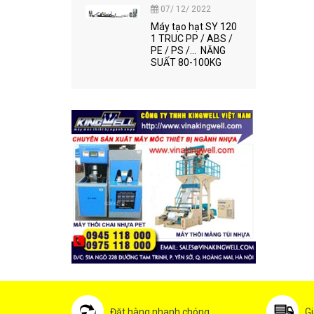
07/ 12/ 2022
Máy tạo hạt SY 120
1 TRUC PP / ABS /
PE / PS /... NĂNG
SUẤT 80-100KG
Đặt hàng nhanh chóng
Gi