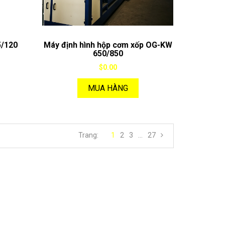
5/120
Máy định hình hộp cơm xốp OG-KW
650/850
$0.00
MUA HÀNG
Trang:
1
2
3
...
27