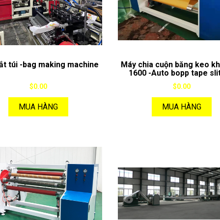
ắt túi -bag making machine
Máy chia cuộn băng keo kh
1600 -Auto bopp tape sli
rewinding machine
$0.00
$0.00
MUA HÀNG
MUA HÀNG