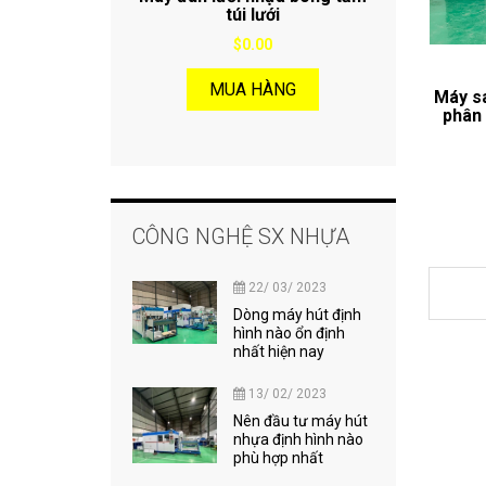
túi lưới
$0.00
MUA HÀNG
Máy s
phân
CÔNG NGHỆ SX NHỰA
22/ 03/ 2023
Dòng máy hút định
hình nào ổn định
nhất hiện nay
13/ 02/ 2023
Nên đầu tư máy hút
nhựa định hình nào
phù hợp nhất