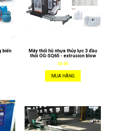
g biển
Máy thổi hũ nhựa thủy lực 3 đầu
thổi OG-SQ65 - extrusion blow
moulding machine
$0.00
MUA HÀNG