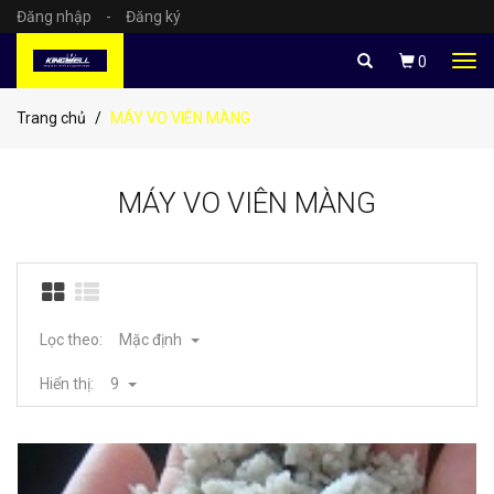
Đăng nhập
-
Đăng ký
Tog
0
navi
Trang chủ
MÁY VO VIÊN MÀNG
MÁY VO VIÊN MÀNG
Lọc theo:
Mặc định
Hiển thị:
9