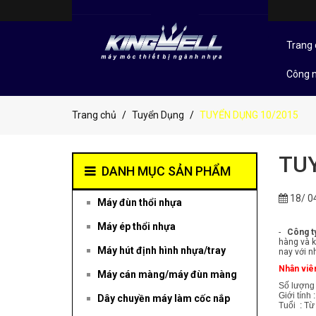
Trang 
Công 
Trang chủ
Tuyển Dụng
TUYỂN DỤNG 10/2015
TU
DANH MỤC SẢN PHẨM
18/ 0
Máy đùn thổi nhựa
Máy ép thổi nhựa
-
Công t
hàng và k
Máy hút định hình nhựa/tray
nay với n
Nhân viê
Máy cán màng/máy đùn màng
Số lượng 
Giới tính
Dây chuyền máy làm cốc nắp
Tuổi : Từ