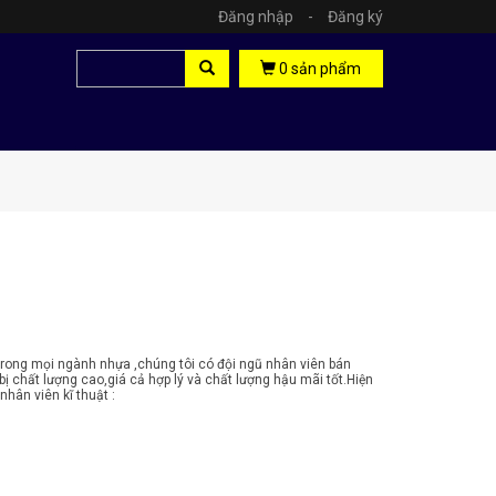
Đăng nhập
-
Đăng ký
0
sản phẩm
trong mọi ngành nhựa ,chúng tôi có đội ngũ nhân viên bán
ị chất lượng cao,giá cả hợp lý và chất lượng hậu mãi tốt.Hiện
hân viên kĩ thuật :