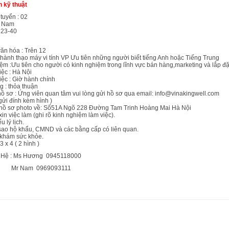
n kỹ thuật
tuyển : 02
 : Nam
 23-40
văn hóa : Trên 12
hành thạo máy vi tính VP Ưu tiên những người biết tiếng Anh hoặc Tiếng Trung
ệm :Ưu tiên cho người có kinh nghiệm trong lĩnh vực bán hàng,marketing và lắp
iệc : Hà Nội
iệc : Giờ hành chính
 : thỏa thuận
ồ sơ : Ứng viên quan tâm vui lòng gửi hồ sơ qua email: info@vinakingwell.com
gửi đính kèm hình )
 hồ sơ photo về: Số51A Ngõ 228 Đường Tam Trinh Hoàng Mai Hà Nội
xin việc làm (ghi rõ kinh nghiệm làm việc).
u lý lịch.
sao hộ khẩu, CMND và các bằng cấp có liên quan.
 khám sức khỏe.
3 x 4 ( 2 hình )
 Hệ : Ms Hương 0945118000
am 0969093111