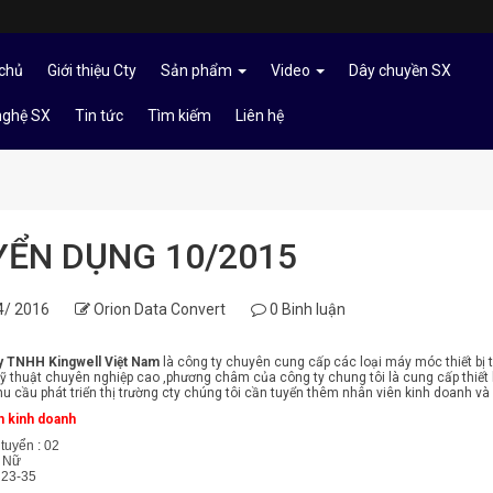
chủ
Giới thiệu Cty
Sản phẩm
Video
Dây chuyền SX
nghệ SX
Tin tức
Tìm kiếm
Liên hệ
YỂN DỤNG 10/2015
4/ 2016
Orion Data Convert
0 Binh luận
y TNHH Kingwell Việt Nam
là công ty chuyên cung cấp các loại máy móc thiết bị 
ỹ thuật chuyên nghiệp cao ,phương châm của công ty chung tôi là cung cấp thiết b
hu cầu phát triển thị trường cty chúng tôi cần tuyển thêm nhân viên kinh doanh và n
n kinh doanh
tuyển : 02
 : Nữ
 23-35