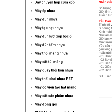
Dây chuyền hộp cơm xốp
Nhân viê
Số lượng 
Máy ép nhựa
Giới tính
Tuổi : Từ
Máy đùn nhựa
Yêu Cầu
Trình độ 
Máy tạo hạt nhựa
Sử dụng t
Kinh nghi
Nơi làm v
Máy đùn lưới xốp bộc ổi
Giớ làm v
Mức lương
Máy đùn tấm nhựa
Yêu cầu h
(vui lòng 
hoặc gửi
Máy thổi màng nhựa
- 01 Đơn 
- 02 Sơ yế
Máy cắt túi màng
- 01 Bản 
- 01 Giấy
Máy quay thổi bồn nhựa
- 02 Hình 
SĐT Liên
Máy thổi chai nhựa PET
Mr N
Máy co viên tạo hạt màng
Máy cắt sản phẩm nhựa
Máy đóng gói