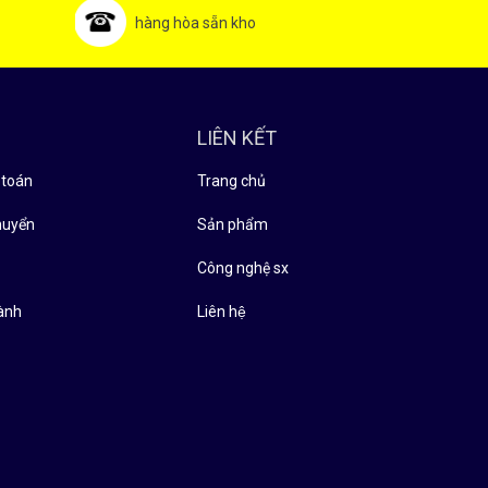
hàng hòa sẵn kho
LIÊN KẾT
 toán
Trang chủ
huyển
Sản phẩm
̉
Công nghệ sx
ành
Liên hệ