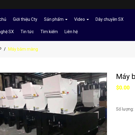
chủ
Giới thiệu Cty
Sản phẩm
Video
Dây chuyền SX
nghệ SX
Tin tức
Tìm kiếm
Liên hệ
P
Máy băm màng
Máy 
$0.00
Số lượng: