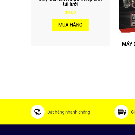
túi lưới
$0.00
MUA HÀNG
MÁY 
Đặt hàng nhanh chóng
Gi