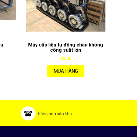
ựa
Máy cấp liệu tự động chân không
công suất lớn
$0.00
MUA HÀNG
hàng hòa sẵn kho