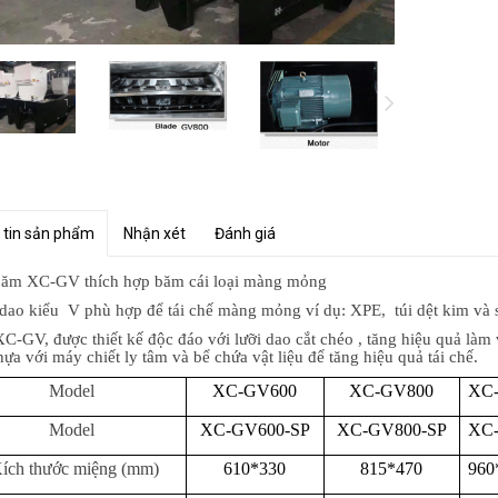
 tin sản phẩm
Nhận xét
Đánh giá
ăm XC-GV thích hợp băm cái loại màng mỏng
dao kiểu V phù hợp để tái chế màng mỏng ví dụ: XPE, túi dệt kim và 
C-GV, được thiết kế độc đáo với lưỡi dao cắt chéo , tăng hiệu quả làm
ựa với máy chiết ly tâm và bể chứa vật liệu để tăng hiệu quả tái chế.
Model
XC-GV600
XC-GV800
XC
Model
XC-GV600-SP
XC-GV800-SP
XC-
ích thước miệng (mm)
610*330
815*470
960