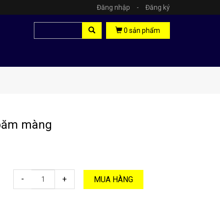
Đăng nhập
-
Đăng ký
0
sản phẩm
băm màng
-
+
MUA HÀNG