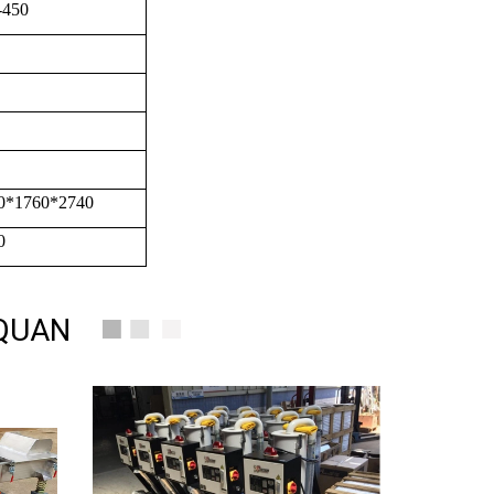
-450
0*1760*2740
0
 QUAN