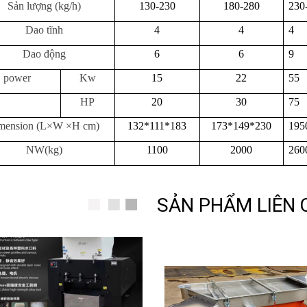
Sản lượng (kg/h)
130-230
180-280
230
Dao tĩnh
4
4
4
Dao động
6
6
9
power
Kw
15
22
55
HP
20
30
75
mension (L×W ×H cm)
132*111*183
173*149*230
195
NW(kg)
1100
2000
260
SẢN PHẨM LIÊN