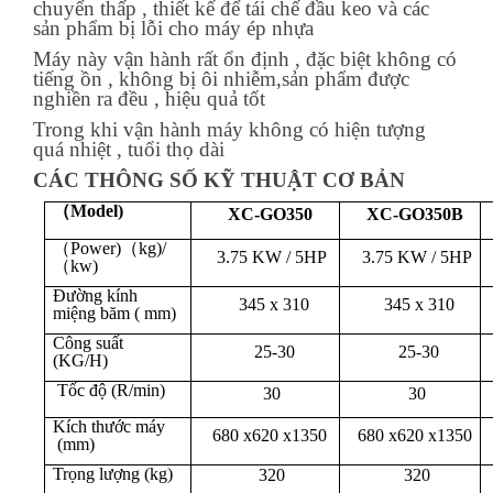
chuyển thấp , thiết kế để tái chế đầu keo và các
sản phẩm bị lỗi cho máy ép nhựa
Máy này vận hành rất ổn định , đặc biệt không có
tiếng ồn , không bị ôi nhiễm,sản phẩm được
nghiền ra đều , hiệu quả tốt
Trong khi vận hành máy không có hiện tượng
quá nhiệt , tuổi thọ dài
CÁC THÔNG SỐ KỸ THUẬT CƠ BẢN
（Model)
XC-GO350
XC-GO350B
（Power)（kg)/
3.75 KW / 5HP
3.75 KW / 5HP
（kw)
Đường kính
345 x 310
345 x 310
miệng băm ( mm)
Công suất
25-30
25-30
(KG/H)
Tốc độ (
R/min)
30
30
Kích thước máy
680 x620 x1350
680 x620 x1350
(mm)
Trọng lượng
(kg)
3
2
0
3
2
0