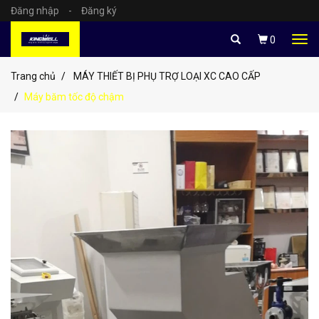
Đăng nhập
-
Đăng ký
Tog
0
navi
Trang chủ
MÁY THIẾT BỊ PHỤ TRỢ LOẠI XC CAO CẤP
Máy băm tốc độ chậm