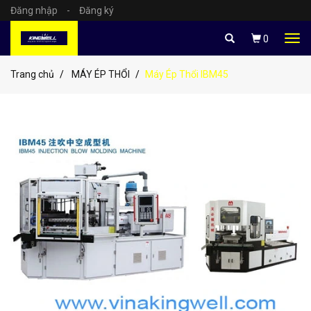
Đăng nhập
-
Đăng ký
Tog
0
navi
Trang chủ
MÁY ÉP THỔI
Máy Ép Thổi IBM45