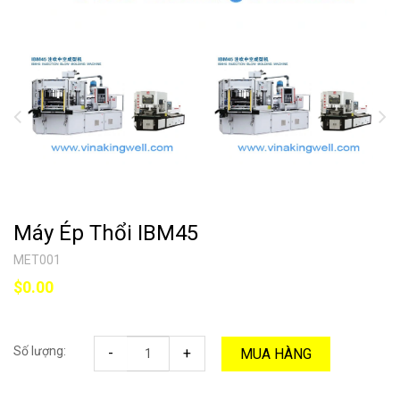
Máy Ép Thổi IBM45
MET001
$0.00
Số lượng:
-
+
MUA HÀNG