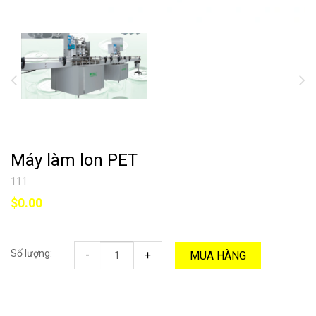
Máy làm lon PET
111
$0.00
Số lượng:
-
+
MUA HÀNG