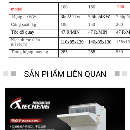
100
150
200
model
Động cơ KW
3hp/2.2kw
5.5hp/4
KW
7.5hp/
Công suất kg
100
150
200
Tốc độ quay
47 R/MIN
47 R/MIN
47 R/
Kích thước thân
110x85x130
140x85x130
158x1
máy(cm)
Trọng lượng máy kg
285
358
530
SẢN PHẨM LIÊN QUAN