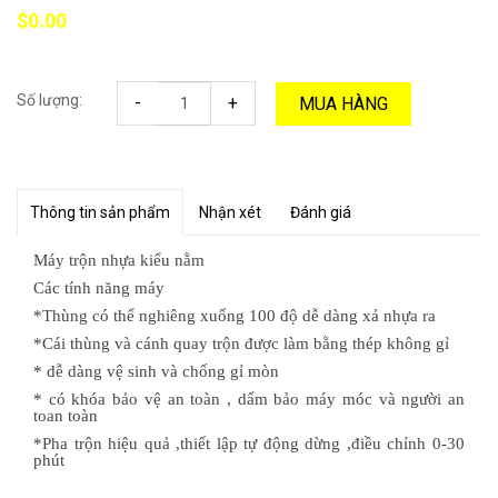
$0.00
Số lượng:
-
+
MUA HÀNG
Thông tin sản phẩm
Nhận xét
Đánh giá
Máy trộn nhựa kiểu nằm
Các tính năng máy
*Th
ùng có thể nghiêng xuống 100 độ dễ dàng xả nhựa ra
*Cái thùng và cánh quay trộn được làm bằng thép không gỉ
* dễ dàng vệ sinh và chống gỉ mòn
* có khóa bảo vệ an toàn , dẩm bảo máy móc và người an
toan toàn
*Pha trộn hiệu quả ,thiết lập tự động dừng ,điều chỉnh 0-30
phút