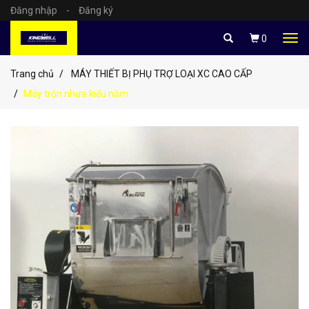
Đăng nhập
-
Đăng ký
Tog
0
navi
Trang chủ
MÁY THIẾT BỊ PHỤ TRỢ LOẠI XC CAO CẤP
Máy trộn nhựa kiểu nằm