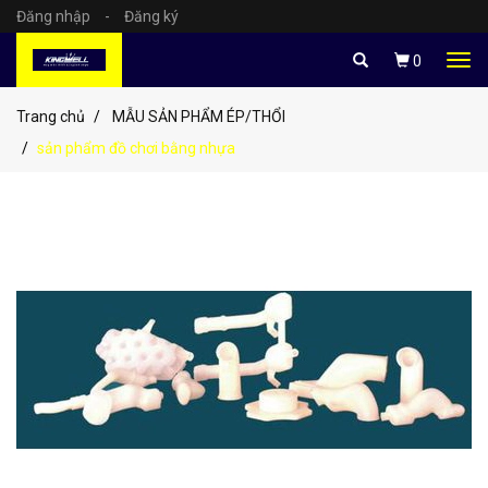
Đăng nhập
-
Đăng ký
Tog
0
navi
Trang chủ
MẪU SẢN PHẨM ÉP/THỔI
sản phẩm đồ chơi bằng nhựa