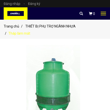
Đăng nhập
-
Đăng ký
Tog
0
navi
Trang chủ
THIẾT BỊ PHỤ TRỢ NGÀNH NHỰA
Tháp làm mát