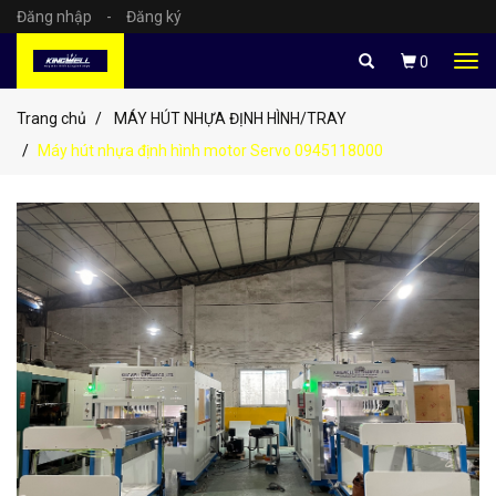
Đăng nhập
-
Đăng ký
Tog
0
navi
Trang chủ
MÁY HÚT NHỰA ĐỊNH HÌNH/TRAY
Máy hút nhựa định hình motor Servo 0945118000