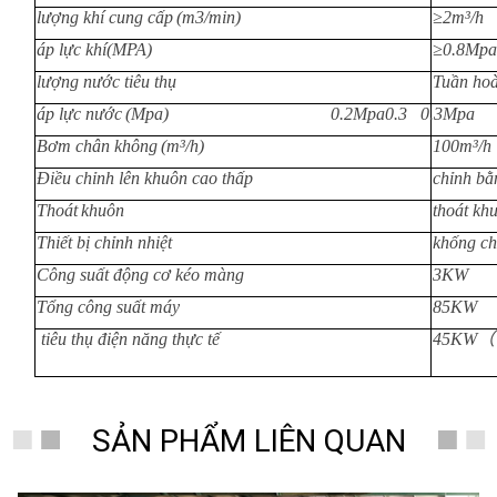
lượng khí cung cấp
(m3/min)
≥2m³/h
áp lực khí(MPA)
≥0.8Mpa
lượng nước tiêu thụ
Tuần ho
áp lực nước
(Mpa)
0.2Mpa0.3 0.3Mpa
Bơm chân không
(m³/h)
1
0
0m³/h
Điề
u chỉnh lên khuôn cao thấp
chỉnh b
Th
oát
khuôn
thoát kh
Thiế
t bị chỉnh nhiệt
khống chế
Công
suất động cơ kéo màng
3KW
Tổ
ng c
ông
suất
máy
85
KW
tiêu thụ điện năng thực tế
45
KW
（
SẢN PHẨM LIÊN QUAN