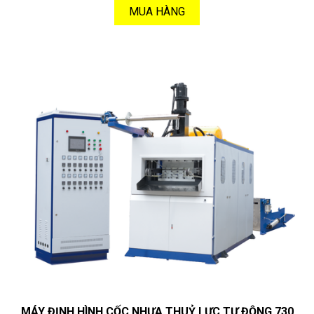
MUA HÀNG
MÁY ĐỊNH HÌNH CỐC NHỰA THUỶ LỰC TỰ ĐỘNG 730