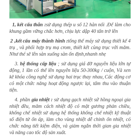
1
,
kết cấu thân :
sử dụng
thép u số
12
hàn nối
.Để làm cho
khung gầm vững chắc hơn,
chịu
lực dập 40 tấn trở lên
2
,
kết cấu máy thành hình
:
tổng thể
máy
sử dụng thiết kế 4
trụ
, và phối hợp trụ mạ crom, thiết kết cùng trục với măm.
Như thé sẽ lên sàn xuống sàn ổn định,nhanh nhẹ
3.
hệ thống cấp liệu
;
sử dụng giá đỡ nguyên liệu lớn tự
động,
1 lần có thể lên nguyên liệu 50-300kg / cuộn,
Và xen
kẽ khóa công nghệ sử dụng hai trục
thay nhau
,
Các động cơ
có một chức năng hoạt động ngược lại, tấm thu vào thuận
tiện.
4. phần
gia nhiệt :
sử dụng gạch nhiệt sứ hồng ngoại gia
nhiệt đều, măm cách nhiệt độ có mặt gương phản chiều,
khống chế nhiệt sử dụng hệ thống khống chế nhiệt kỹ thuật
số điện tử ổn áp, làm cho vùng nhiệt dễ chỉnh ổn nhiệt, có
chức năng tiết kiệm điện, và giảm ngắn thời gian gia nhiệt
và năng cao tốc độ sản xuất.