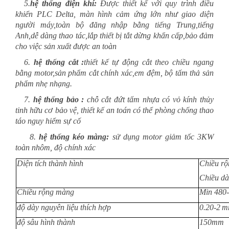
5.
hệ thống điện khí:
Được thiết kế với quy tr
ì
nh
đ
iều
khiển PLC Delta
, màn hình cảm ứng lớn như giao diện
người máy,toàn bộ đăng nhập bằng tiếng
T
rung,tiếng
A
nh,dễ dàng thao tác,lắp thiết bị tắt dừng khẩn cấp,bảo đảm
cho việc sản xuất được an toàn
6.
hệ thống cắt :
thiết kế tự động cắt theo chiều ngang
bằng motor
,sản phẩm cắt chính xác
,em đệm, bộ tấm thả sản
phẩm nhẹ nhạng.
7.
hệ thống bảo :
chỗ cắt đứt tấm nhựa có vỏ kính thủy
tinh hữu cơ bảo vệ, thiết kế an toán có thể phòng chống thao
táo nguy hiểm sự cố
8.
hệ thống kéo mà
ng:
sử dụng motor giảm tốc 3KW
toàn nhôm, độ chính xác
Diệ
n tích thành hình
Chiều r
Chiều d
Chiều rộng màng
Min 480
-
độ dày nguyên liệu thích hợp
0.
2
0-2
m
độ sâu hình thành
150mm