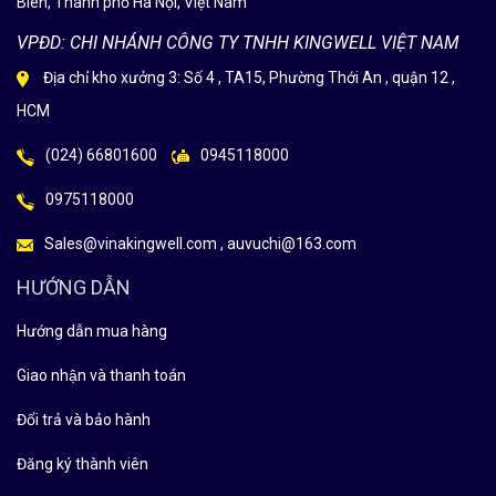
Biên, Thành phố Hà Nội, Việt Nam
VPĐD: CHI NHÁNH CÔNG TY TNHH KINGWELL VIỆT NAM
Địa chỉ kho xưởng 3: Số 4 , TA15, Phường Thới An , quận 12 ,
HCM
(024) 66801600
0945118000
0975118000
Sales@vinakingwell.com , auvuchi@163.com
HƯỚNG DẪN
Hướng dẫn mua hàng
Giao nhận và thanh toán
Đổi trả và bảo hành
Đăng ký thành viên