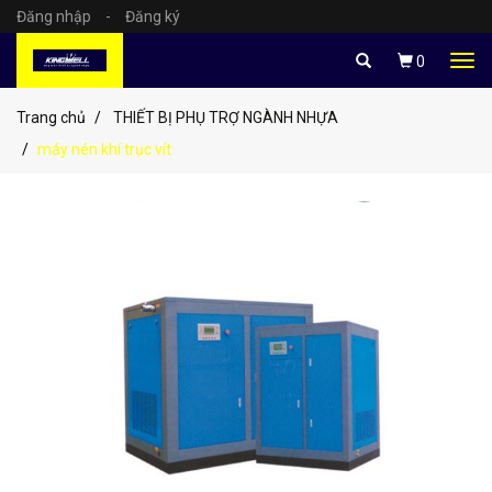
Đăng nhập
-
Đăng ký
Tog
0
navi
Trang chủ
THIẾT BỊ PHỤ TRỢ NGÀNH NHỰA
máy nén khí trục vít