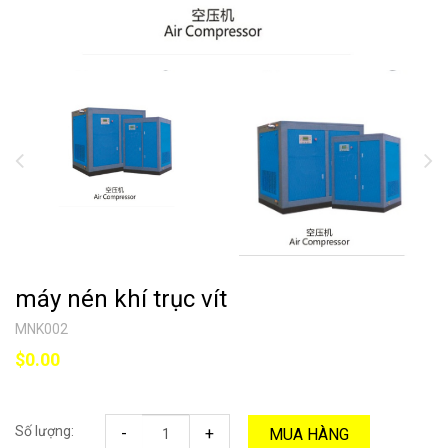
máy nén khí trục vít
MNK002
$0.00
Số lượng:
-
+
MUA HÀNG