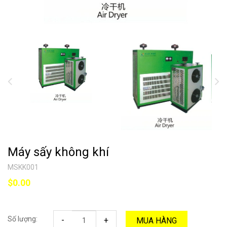
Máy sấy không khí
MSKK001
$0.00
Số lượng:
-
+
MUA HÀNG