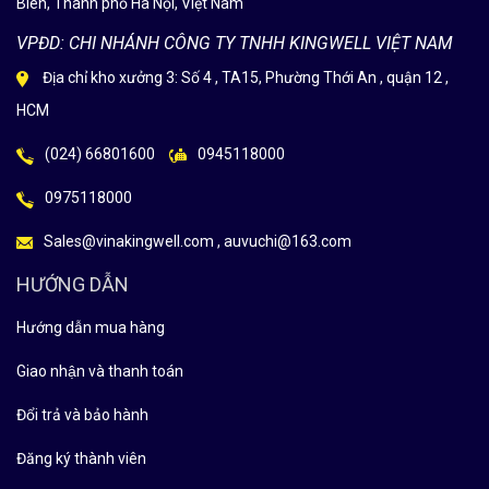
Biên, Thành phố Hà Nội, Việt Nam
VPĐD: CHI NHÁNH CÔNG TY TNHH KINGWELL VIỆT NAM
Địa chỉ kho xưởng 3: Số 4 , TA15, Phường Thới An , quận 12 ,
HCM
(024) 66801600
0945118000
0975118000
Sales@vinakingwell.com , auvuchi@163.com
HƯỚNG DẪN
Hướng dẫn mua hàng
Giao nhận và thanh toán
Đổi trả và bảo hành
Đăng ký thành viên