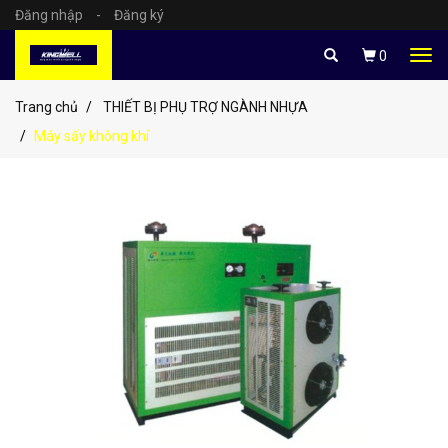
Đăng nhập
-
Đăng ký
Tog
0
navi
Trang chủ
THIẾT BỊ PHỤ TRỢ NGÀNH NHỰA
Máy sấy không khí