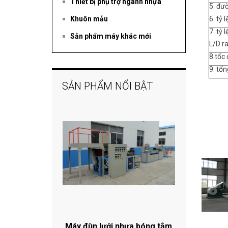
Thiết bị phụ trợ ngành nhựa
5. đườ
Khuôn mẫu
6. tỷ 
7. tỷ 
Sản phẩm máy khác mới
L/D ra
8.tốc
9. tổ
SẢN PHẨM NỔI BẬT
Máy đùn lưới nhựa bóng tắm