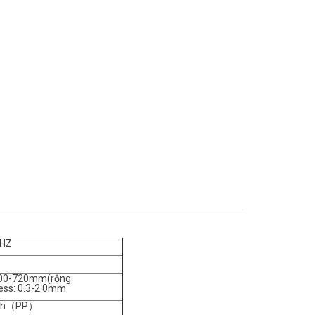
0HZ
00-720mm(rộng
ness: 0.3-2.0mm
/ h（PP）