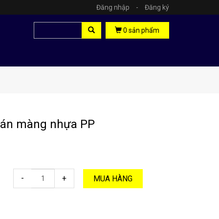
Đăng nhập
-
Đăng ký
0
sản phẩm
cán màng nhựa PP
-
+
MUA HÀNG