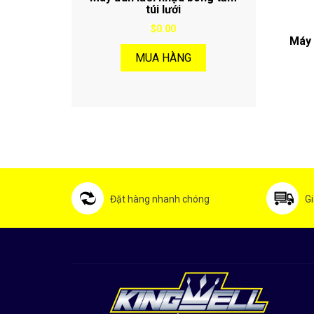
túi lưới
$0.00
Máy 
MUA HÀNG
Đặt hàng nhanh chóng
Gi