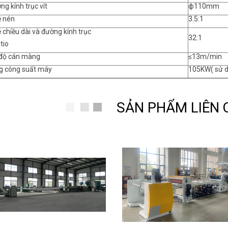
ng kính trục vít
ф110mm
lệ nén
3.5:1
lệ chiều dài và đường kính trục
32:1
tio
 độ cán màng
≤13m/min
ng công suất máy
105KW( sử d
SẢN PHẨM LIÊN