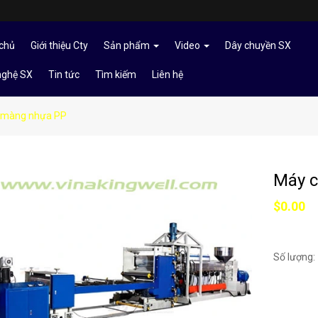
chủ
Giới thiệu Cty
Sản phẩm
Video
Dây chuyền SX
nghệ SX
Tin tức
Tìm kiếm
Liên hệ
 màng nhựa PP
Máy 
$0.00
Số lượng: