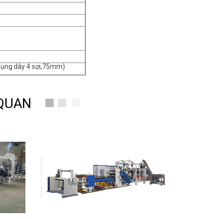
ụng dây 4 sợi,75mm)
 QUAN