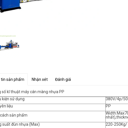
 tin sản phẩm
Nhận xét
Đánh giá
 số kĩ thuật máy cán màng nhựa PP
u kiện sử dụng
380V/4p/5
yên liệu
PP
Width:Max7
 cách sản phẩm
nhất),thick
g suất đùn nhựa (Max)
220-250Kg