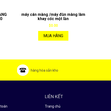
ÀNG
máy cán màng /máy đùn màng làm
10
khay cốc một lần
$0.00
MUA HÀNG
hàng hòa sẵn kho
LIÊN KẾT
 toán
Trang chủ